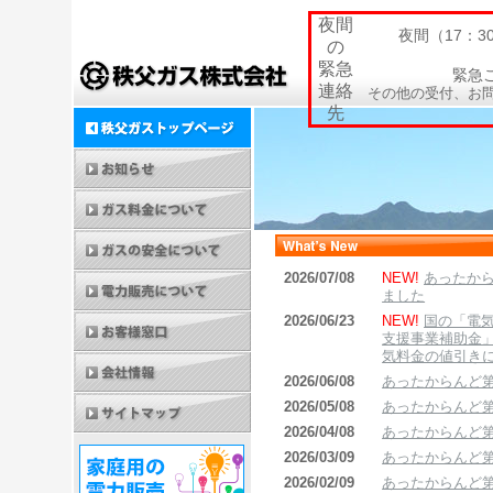
夜間
夜間（17：
の
緊急
緊急
連絡
その他の受付、お問
先
NEW!
あったから
2026/07/08
ました
NEW!
国の「電
2026/06/23
支援事業補助金
気料金の値引き
あったからんど第
2026/06/08
あったからんど第
2026/05/08
あったからんど第
2026/04/08
あったからんど第
2026/03/09
あったからんど第
2026/02/09